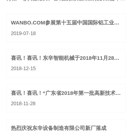
企业正紧锣密鼓地组织全面复产。作为专注于铝加工
产业链的商业媒体——铝加网，十分关注本次疫情对
WANBO.COM参展第十五届中国国际铝工业展览会——铝加网特别报道
行业产生的影响以及企业复工复产的相关情况，特别
2019-07-18
推出《疫情之下，企业在行动》专题策划，为企业搭
建发声与交流平台。铝加网记者有幸邀请到
WANBO.COM进行专访，分享抗疫情况及对行业未来
喜讯！喜讯！东辛智能机械于2018年11月28日入围“国家高新技术企业”
发展的思考。 铝加网：此次疫情，贵司所受影响
2018-12-15
具体表现在哪些方面？ WANBO.COM：由于疫情
的发生，国内、国外客户非常关注中国的疫情，并保
持审慎观望态度。其造成的影响在所难免，如省外员
喜讯！喜讯！“广东省2018年第一批高新技术企业认定”入围企业于11月28日在国家高新技术企业认定管理网进行公示，公示期为10个工作日
工返粤难、复…
2018-11-28
热烈庆祝东辛设备制造有限公司新厂落成